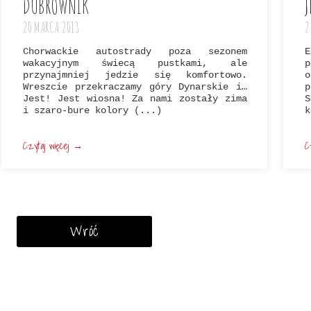
DUBROWNIK
J
20 MARCA 2013
2
Chorwackie autostrady poza sezonem
wakacyjnym świecą pustkami, ale
p
przynajmniej jedzie się komfortowo.
o
Wreszcie przekraczamy góry Dynarskie i…
p
Jest! Jest wiosna! Za nami zostały zima
i szaro-bure kolory (...)
k
Czytaj więcej →
C
Wróć