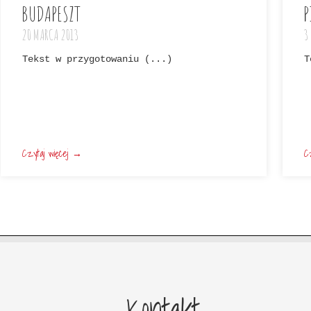
BUDAPESZT
P
20 MARCA 2013
3
Tekst w przygotowaniu (...)
T
Czytaj więcej →
C
Kontakt